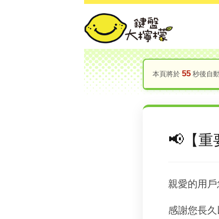
55
本頁將於
秒後自動跳
【重
親愛的用戶
感謝您長久