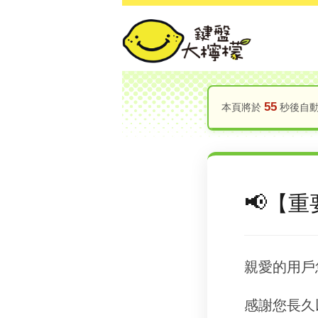
55
本頁將於
秒後自動跳
【重
親愛的用戶
感謝您長久