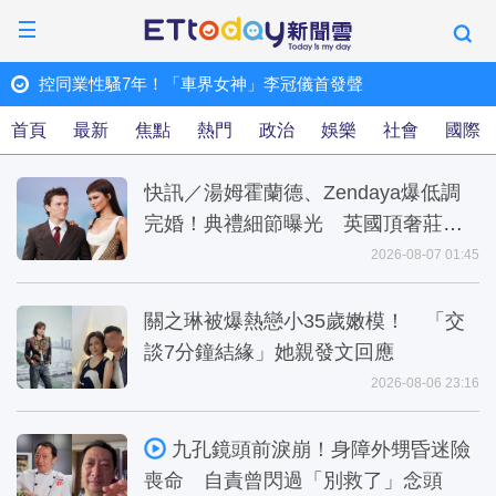
控同業性騷7年！「車界女神」李冠儀首發聲
ET快訊
首頁
最新
焦點
熱門
政治
娛樂
社會
國際
快訊／湯姆霍蘭德、Zendaya爆低調
完婚！典禮細節曝光 英國頂奢莊園
包場狂歡
2026-08-07 01:45
關之琳被爆熱戀小35歲嫩模！ 「交
談7分鐘結緣」她親發文回應
2026-08-06 23:16
九孔鏡頭前淚崩！身障外甥昏迷險
喪命 自責曾閃過「別救了」念頭