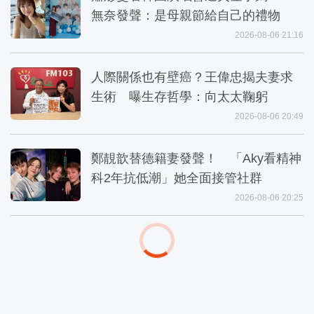
無奈發聲：是母親節給自己的禮物
2026-08-06 21:16
人際關係也有壁癌？王偉忠揭夫妻求
生術 曝生存哲學：向太太鞠躬
2026-08-06 20:49
鄭靚歆替德籍妻發聲！ 「Aky看精神
科2年抗低潮」她全面接管社群
2026-08-06 20:25