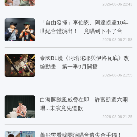
2026-08-06 22:43
「自由發揮」李伯恩、阿達睽違10年
世紀合體演出！ 竟唱到下不了台
2026-08-06 21:58
泰國BL漫《阿瑜陀耶與伊洛瓦底》改
編動畫 第一季9月開播
2026-08-06 21:55
白海豚颱風威脅在即 許富凱週六開
唱...未演竟先道歉
2026-08-06 21:25
蕭彤雯看韓團演唱會遺失金手鐲！