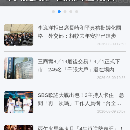
李逸洋拒出席長崎和平典禮批矮化國
格 外交部：相較去年安排已進步
2026-08-09 17:50
三商壽8／19最後交易！9／1正式下
市 245名「千張大戶」還在場內
2026-08-09 19:38
SBS歌謠大戰出包！3主持人卡住 急
問「再一次嗎」工作人員衝上台全播
出
2026-08-09 20:07
丙午火馬年鬼月「4生肖逆勢走旺」！