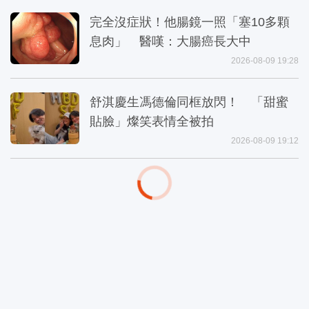
完全沒症狀！他腸鏡一照「塞10多顆
息肉」 醫嘆：大腸癌長大中
2026-08-09 19:28
舒淇慶生馮德倫同框放閃！ 「甜蜜
貼臉」燦笑表情全被拍
2026-08-09 19:12