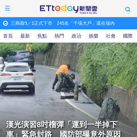
三商壽9／1正式下市 245名「千張大戶」還在場內
完全
ET快訊
大中
首頁
最新
焦點
熱門
政治
娛樂
社會
國際
漢光演習8吋榴彈「運到一半掉下
車」緊急封路 國防部曝意外原因