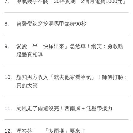
冷氣幾乎不關！30坪實測「2個月電費1000元」
曾馨瑩辣穿挖洞馬甲熱舞90秒
愛愛一半「快尿出來」急煞車！網笑：勇敢點
殘酷真相曝
想知男方收入「就去他家看冷氣」！師傅打臉：
真的大笑
颱風走了雨還沒完！西南風＋低壓帶接力
溼答答！ 「多雨期」要來了