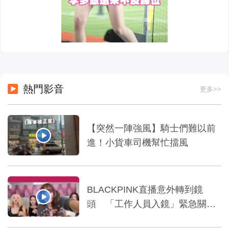
熱門影音
更多>>
【突然一陣強風】騎士們難以前
進！小貨車司機幫忙擋風
BLACKPINK直播意外轉到鏡
頭 「工作人員入鏡」緊急關播
XD