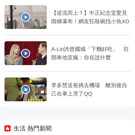
【逆流而上？】中正紀念堂驚見
階梯瀑布！網友狂敲碗找小魚XD
A-Lin誇曾國城「下麵好吃」 狂
開車他笑瘋：你在說什麼
李多慧送爸媽去機場 離別後自
己在車上哭了QQ
生活 熱門新聞