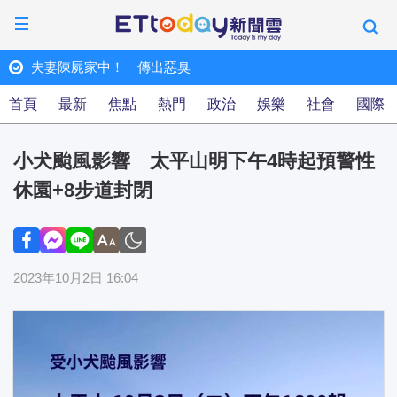
快訊／哥倫比亞7.4強震至少20死 多人被埋
ET快訊
首頁
最新
焦點
熱門
政治
娛樂
社會
國際
小犬颱風影響 太平山明下午4時起預警性
休園+8步道封閉
2023年10月2日 16:04