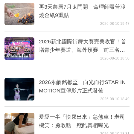
再3天農曆7月鬼門開 命理師曝普渡
燒金紙9重點
2026-08-10 19:47
2026新北國際街舞大賽完美收官！首
增青少年賽道、海外預賽 前三名赴
韓再創巔峰對決
2026-08-10 18:50
2026永齡銘馨盃 向光而行STAR IN
MOTION宣傳影片正式發佈
2026-08-10 18:49
愛愛一半「快尿出來」急煞車！老司
機笑：勇敢點 殘酷真相曝光
2026-08-10 18:31