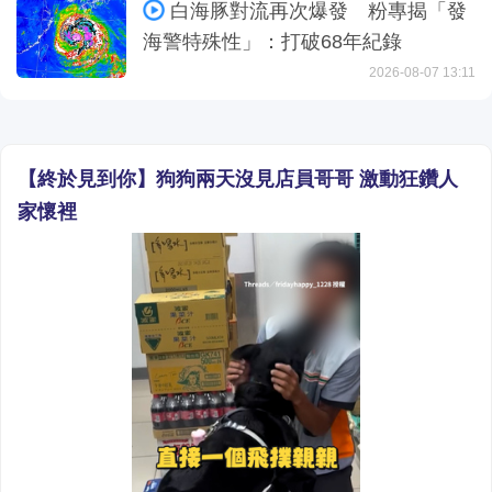
白海豚對流再次爆發 粉專揭「發
海警特殊性」：打破68年紀錄
2026-08-07 13:11
【終於見到你】狗狗兩天沒見店員哥哥 激動狂鑽人
家懷裡