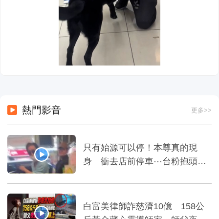
熱門影音
更多>>
只有始源可以停！本尊真的現
身 衝去店前停車⋯台粉抱頭嚇
傻=
白富美律師詐慈濟10億 158公