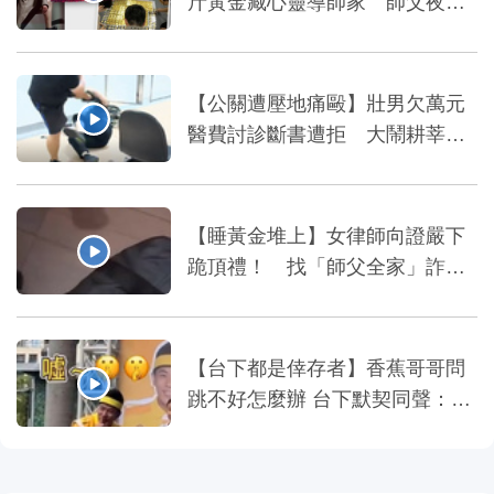
斤黃金藏心靈導師家 師父夜夜
爽睡金庫上
【公關遭壓地痛毆】壯男欠萬元
醫費討診斷書遭拒 大鬧耕莘醫
院
【睡黃金堆上】女律師向證嚴下
跪頂禮！ 找「師父全家」詐慈
濟10億
【台下都是倖存者】香蕉哥哥問
跳不好怎麼辦 台下默契同聲：被
吃掉～