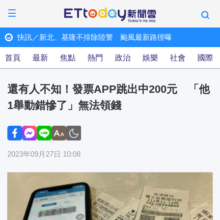
快訊／南港LaLaport 天花板崩落！鷹架也倒塌...全場
ET快訊
首頁
最新
焦點
熱門
政治
娛樂
社會
國際
還有人不知！發票APP跳出中200元 「他
1舉動錯慘了」無法領錢
2023年09月27日 10:08