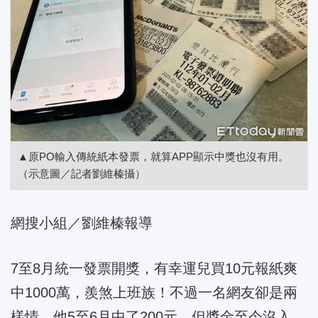
▲原PO輸入傳統紙本發票，就算APP顯示中獎也沒有用。
（示意圖／記者劉維榛攝）
網搜小組／劉維榛報導
7至8月統一發票開獎，有幸運兒買10元報紙爽
中1000萬，羨煞上班族！不過一名網友卻是兩
樣情，他5至6月中了200元，但獎金至今沒入