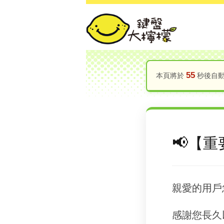
55
本頁將於
秒後自動跳
【重
親愛的用戶
感謝您長久