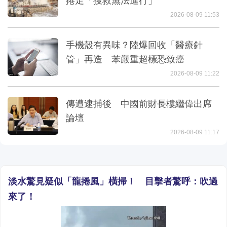
捲走「搜救無法進行」
2026-08-09 11:53
手機殼有異味？陸爆回收「醫療針
管」再造 苯嚴重超標恐致癌
2026-08-09 11:22
傳遭逮捕後 中國前財長樓繼偉出席
論壇
2026-08-09 11:17
淡水驚見疑似「龍捲風」橫掃！ 目擊者驚呼：吹過
來了！