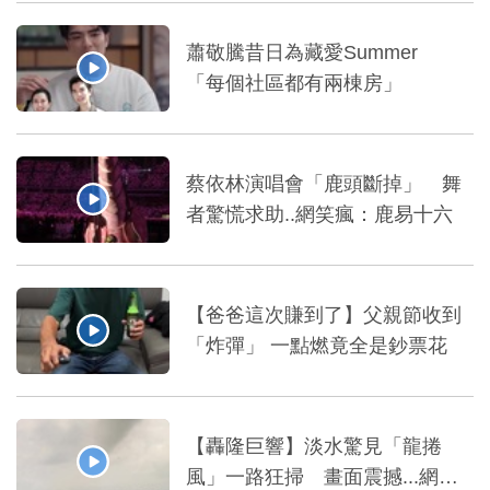
蕭敬騰昔日為藏愛Summer
「每個社區都有兩棟房」
蔡依林演唱會「鹿頭斷掉」 舞
者驚慌求助..網笑瘋：鹿易十六
【爸爸這次賺到了】父親節收到
「炸彈」 一點燃竟全是鈔票花
【轟隆巨響】淡水驚見「龍捲
風」一路狂掃 畫面震撼...網