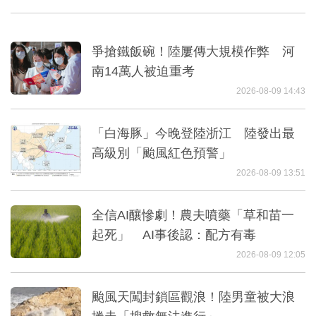
爭搶鐵飯碗！陸屢傳大規模作弊 河
南14萬人被迫重考
2026-08-09 14:43
「白海豚」今晚登陸浙江 陸發出最
高級別「颱風紅色預警」
2026-08-09 13:51
全信AI釀慘劇！農夫噴藥「草和苗一
起死」 AI事後認：配方有毒
2026-08-09 12:05
颱風天闖封鎖區觀浪！陸男童被大浪