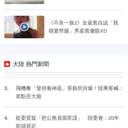
嚇：難得一遇
《不良一族2》女嘉賓自認「我
很愛劈腿」男嘉賓傻眼XD
大陸 熱門新聞
飛機餐「發排毒神器」害廁所排爆！陸乘客喊：
差點丟大臉
藍委質疑「把公務員當匪諜」 陸委會：20年
前就規定