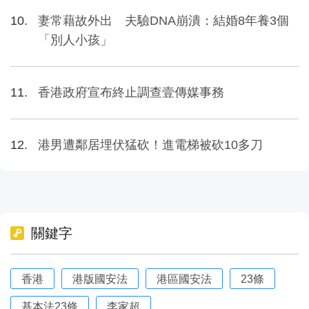
妻常藉故外出 夫驗DNA崩潰：結婚8年養3個
「別人小孩」
香港政府宣布終止調查壹傳媒事務
港男遭鄰居埋伏猛砍！進電梯被砍10多刀
關鍵字
香港
港版國安法
港區國安法
23條
基本法23條
李家超