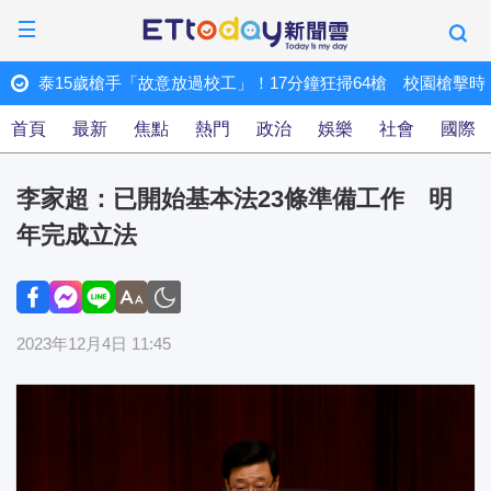
 校園槍擊時
日本G奶AV女優「遭粉絲偷拍」！ 活動急喊卡
ET快訊
首頁
最新
焦點
熱門
政治
娛樂
社會
國際
李家超：已開始基本法23條準備工作 明
年完成立法
2023年12月4日 11:45