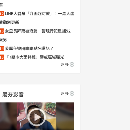
罩
LINE大變身「介面超可愛」！一票人崩
潰勸別更新
女里長拜票被潑糞 警現行犯逮捕52
歲男
姜厚任被田路路點名說話了
「7縣市大雨特報」警戒區域曝光
更多
最夯影音
更多