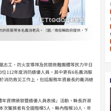
上的許民衛等多名義消老兵。（圖／南投縣政府提供，下
凰志工、防火宣導隊及民間救難團體等民力平日
0位112年度消防績優人員，其中更有6名義消服
獻於消防救災工作上，包括服務年資最長的義消總
團體年資標頒發暨績優人員表揚」活動，縣長許淑
本次獲獎者有全國楷模5人、縣內楷模10人、年