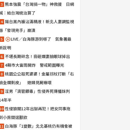
熊本強震「台灣捐一物」神救援 日網
喊：給台灣統治算了
陽台黑內褲沾滿精液！新北人妻調監視
器「發現兇手」崩潰
LIVE／白海豚游到哪了 氣象署最
新說明
不堪長期碎念！翁砸爛妻臉眼球掉出
4縣市大雷雨開炸 警戒範圍曝光
桃園公公殺死婆婆！金屬拐杖打斷「右
臉全爛剩皮」 媳婦見屍嚇壞
淫男「滴管餵毒」性侵弄死傳播妹判
14年半
性侵狼關12年出獄再犯！把女同事拖
到小房間逞獸欲
白海豚「1變數」北北基桃仍有機會被