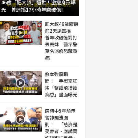
46歲「肥大叔」過世！激瘦身形曝
光 曾連播17小時年賺破億
肥大叔46歲驟逝
前2天還直播
曾年收破億對打
丟丟妹 醫示警
莫名消瘦恐藏重
病
熊本強震瞬
間！ 手術室狂
搖「醫護飛撲護
病患」畫面曝光
陳時中5年前示
警詐騙遭圍
剿！ 「慈濟是
受害者、應譴責
詐騙跟抹黑者」