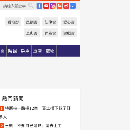
FB
YouTube
IG
RSS
weibo
Google News
看電影
民調雲
法律雲
愛心雲
恩典雲
保險雲
遊戲雲
體育
時尚
房產
車雲
寵物
熱門新聞
特斯拉一路撞12車 賓士擋下救了好
多人
王凱「不知自己過世」還去上工