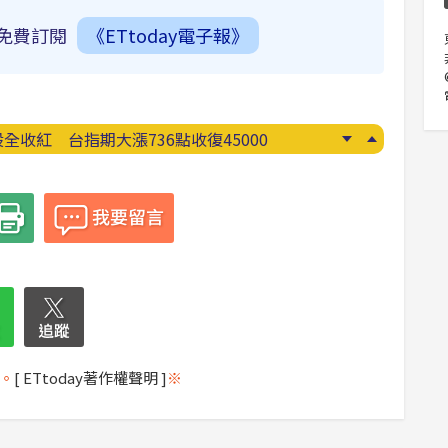
免費訂閱
《ETtoday電子報》
收紅 台指期大漲736點收復45000
彈」來了！ 8縣市特報
。
[ ETtoday著作權聲明 ]
※