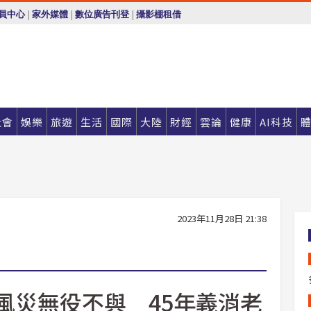
|
|
|
員中心
家外媒體
數位廣告刊登
攝影棚租借
社會
娛樂
旅遊
生活
國際
大陸
財經
雲論
健康
AI科技
2023年11月28日 21:38
年風災無役不與 45年義消老