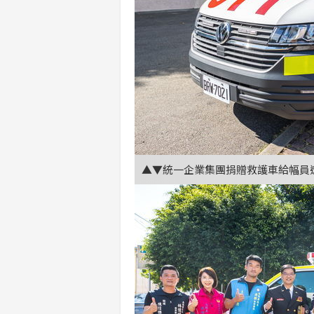
▲▼統一企業集團捐贈救護車給幅員