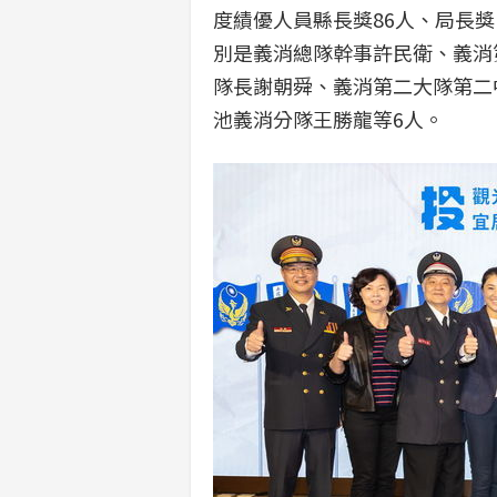
度績優人員縣長獎86人、局長獎1
別是義消總隊幹事許民衛、義消
隊長謝朝舜、義消第二大隊第二
池義消分隊王勝龍等6人。