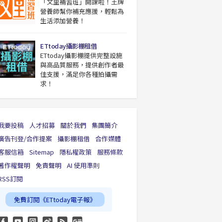
「文里補習班」開課啦！王牌
營養師幫你補充應援，輕鬆為
生活添加營養！
ETtoday攝影棚租借
ETtoday攝影棚提供完整設施
與高品質服務，提供創作者最
佳支援，滿足你各種拍攝需
求！
我要投稿
人才招募
關於我們
集團簡介
廣告刊登/合作提案
攝影棚租借
合作媒體
客服信箱
Sitemap
隱私權政策
服務條款
著作權聲明
免責聲明
AI 使用準則
RSS訂閱
免費訂閱《ETtoday電子報》
FB
YouTube
Instagram
weibo
RSS
Google News