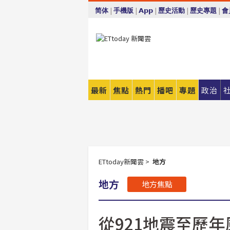
回首頁
|
|
|
|
|
简体
手機版
App
歷史活動
歷史專題
會
facebook
LINE
Twitter
最新
焦點
熱門
播吧
專題
政治
複製連結
ETtoday新聞雲
>
地方
地方
地方焦點
從921地震至歷