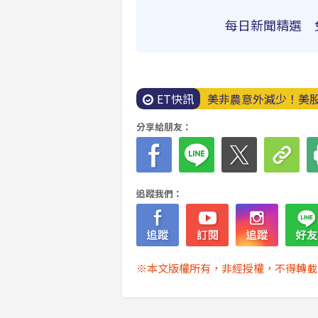
每日新聞精選 
ET快訊
美非農意外減少！美股全
快訊／白海豚「大雨
分享給朋友：
追蹤我們：
※本文版權所有，非經授權，不得轉載