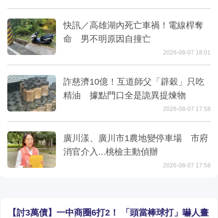
快訊／高雄湖內死亡車禍！電線桿奪
命 男不明原因自撞亡
2026-08-07 18:01
詐慈濟10億！互道師父「辟穀」只吃
精油 據點門口全是詭異提煉物
2026-08-07 17:58
廣川漾、廣川市1農地變停車場 市府
消官介入...桃檢主動偵辦
2026-08-07 17:58
【討3萬債】一中商圈6打2！ 「頭當棒球打」嚇人畫