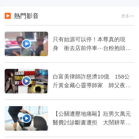
熱門影音
更多>>
只有始源可以停！本尊真的現
身 衝去店前停車⋯台粉抱頭嚇
傻=
白富美律師詐慈濟10億 158公
斤黃金藏心靈導師家 師父夜夜
爽睡金庫上
【公關遭壓地痛毆】壯男欠萬元
醫費討診斷書遭拒 大鬧耕莘醫
院