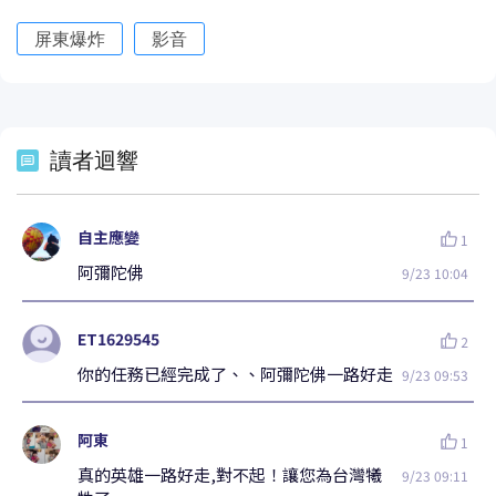
屏東爆炸
影音
讀者迴響