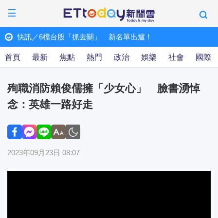
曝
快訊／6檔台股「抓去關」 新名單出爐！
ET快訊
首頁
最新
焦點
熱門
政治
娛樂
社會
國際
殉職消防賴俊儒擁「少女心」 臉書湧悼
念：英雄一路好走
2023年09月23日 08:07