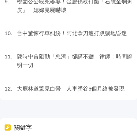
桃園公公殺死婆婆！金屬拐杖打斷「右臉全爛剩
皮」 媳婦見屍嚇壞
台中驚悚行車糾紛！阿北拿刀遭打趴躺地昏迷
陳時中曾阻勸「慈濟」卻講不聽 律師：時間證
明一切
大鹿林道驚見白骨 人車墜谷5個月終被發現
關鍵字