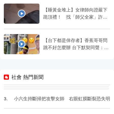
【睡黃金堆上】女律師向證嚴下
跪頂禮！ 找「師父全家」詐慈
濟10億
【台下都是倖存者】香蕉哥哥問
跳不好怎麼辦 台下默契同聲：被
吃掉～
社會 熱門新聞
小六生持斷掃把攻擊女師 右眼虹膜斷裂恐失明