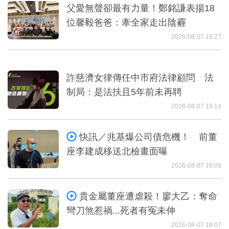
父愛無聲卻最有力量！鄭銘謙表揚18
位馨毅爸爸：牽全家走出陰霾
2026-08-07 18:27
詐慈濟女律傳任中市府法律顧問 法
制局：是法扶且5年前未再聘
2026-08-07 18:14
快訊／兆基爆公司債危機！ 前董
座李建成移送北檢畫面曝
2026-08-07 18:08
貴金屬董座遭虐殺！廖大乙：奪命
彎刀煞惹禍...死者有冤未伸
2026-08-07 18:07