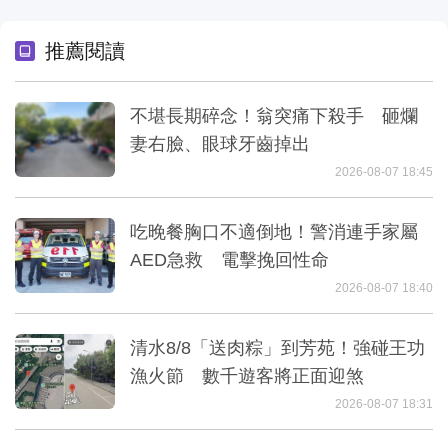
推薦閱讀
不堪長期碎念！翁突痛下殺手 砸爛
妻右臉、眼球牙齒掉出
2026-08-07 18:45
吃晚餐胸口不適倒地！警消連手家屬
AED急救 電擊挽回性命
2026-08-07 18:40
清水8/8「送肉粽」到芳苑！強碰王功
漁火節 數千遊客將正面迎煞
2026-08-07 18:31