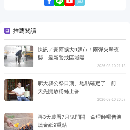
推薦閱讀
快訊／豪雨擴大9縣市！雨彈夾擊夜
襲 最新警戒區域曝
2026-08-10 21:13
肥大叔公祭日期、地點確定了 前一
天先開放粉絲上香
2026-08-10 20:57
再3天農曆7月鬼門開 命理師曝普渡
燒金紙9重點