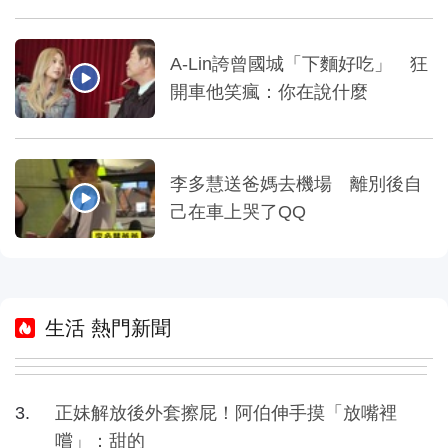
A-Lin誇曾國城「下麵好吃」 狂
開車他笑瘋：你在說什麼
李多慧送爸媽去機場 離別後自
己在車上哭了QQ
生活 熱門新聞
正妹解放後外套擦屁！阿伯伸手摸「放嘴裡
嚐」：甜的