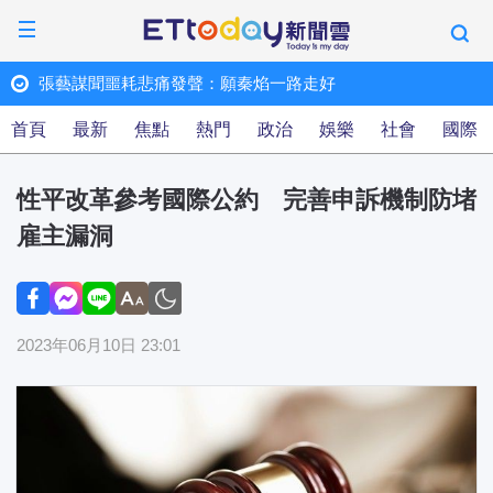
張藝謀聞噩耗悲痛發聲：願秦焰一路走好
「
ET快訊
首頁
最新
焦點
熱門
政治
娛樂
社會
國際
性平改革參考國際公約 完善申訴機制防堵
雇主漏洞
2023年06月10日 23:01