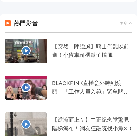
熱門影音
更多>>
【突然一陣強風】騎士們難以前
進！小貨車司機幫忙擋風
BLACKPINK直播意外轉到鏡
頭 「工作人員入鏡」緊急關播
XD
【逆流而上？】中正紀念堂驚見
階梯瀑布！網友狂敲碗找小魚XD