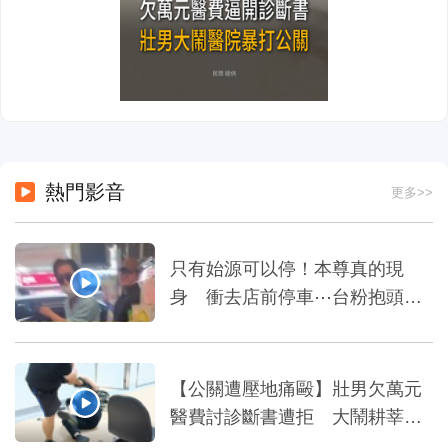
熱門影音
更多>>
只有始源可以停！本尊真的現
身 衝去店前停車⋯台粉抱頭嚇
傻=
【公關遭壓地痛毆】壯男欠萬元
醫費討診斷書遭拒 大鬧耕莘醫
院