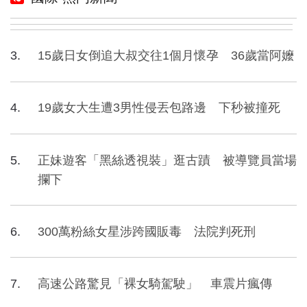
15歲日女倒追大叔交往1個月懷孕 36歲當阿嬤
19歲女大生遭3男性侵丟包路邊 下秒被撞死
正妹遊客「黑絲透視裝」逛古蹟 被導覽員當場
攔下
300萬粉絲女星涉跨國販毒 法院判死刑
高速公路驚見「裸女騎駕駛」 車震片瘋傳