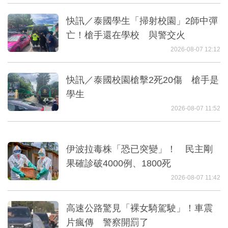
快訊／泰國學生「掃射校園」2師中彈
亡！槍手還在學校 與警交火
2026-08-07 12:12
快訊／泰國校園槍擊2死20傷 槍手是
學生
2026-08-07 11:52
伊波拉毒株「恐已突變」！ 民主剛
果確診破4000例、1800死
2026-08-07 11:42
高速公路驚見「裸女騎駕駛」！車震
片瘋傳 警察開罰了