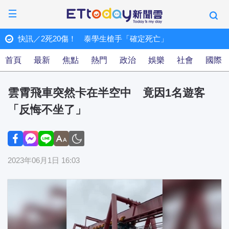
快訊／2死20傷！ 泰學生槍手「確定死亡」
ET快訊
首頁
最新
焦點
熱門
政治
娛樂
社會
國際
雲霄飛車突然卡在半空中 竟因1名遊客
「反悔不坐了」
2023年06月1日 16:03