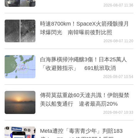
2026-08-07 11:36
時速8700km！SpaceX火箭殘骸撞月
球爆閃光 南韓曝前後對比照
2026-08-07 11:20
白海豚橫掃沖繩釀3傷！日本25萬人
「收避難指示」 691航班取消
2026-08-07 10:54
傳荷莫茲重啟60天達共識！伊朗擬禁
美以船隻通行 違者最高罰20%
2026-08-07 10:33
Meta遭控「毒害青少年」判賠183