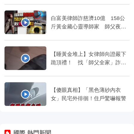
白富美律師詐慈濟10億 158公
斤黃金藏心靈導師家 師父夜夜
爽睡金庫上
【睡黃金堆上】女律師向證嚴下
跪頂禮！ 找「師父全家」詐慈
濟10億
【傻眼真相】「黑色薄紗內衣
女」民宅外徘徊！住戶驚嚇報警
國際 熱門新聞