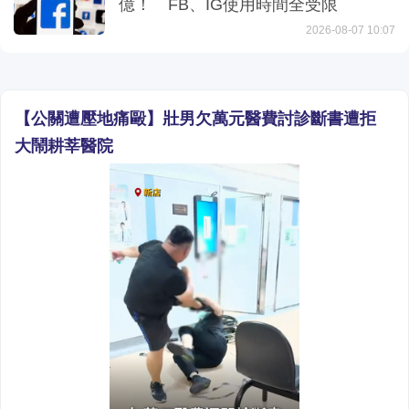
億！ FB、IG使用時間全受限
2026-08-07 10:07
【公關遭壓地痛毆】壯男欠萬元醫費討診斷書遭拒
大鬧耕莘醫院