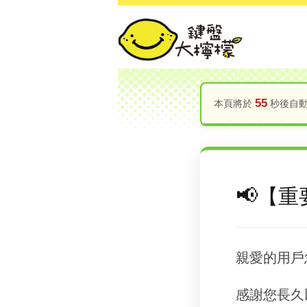
55
本頁將於
秒後自動跳
【重
親愛的用戶
感謝您長久