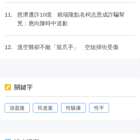
慈濟遭詐10億 賴瑞隆點名柯志恩成詐騙幫
兇：應向陳時中道歉
逃空難卻不敵「龍爪手」 空姐掃街受傷
關鍵字
游盈隆
民進黨
性騷擾
性平