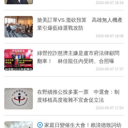
2026-08-07 18:16
搶美訂單VS.濫砍預算 高雄無人機產
業引爆藍綠選戰攻防
2026-08-07 18:08
綠營控詐慈濟主嫌是盧市府法律顧問
翻車！ 林佳龍任內受聘、合照曝
2026-08-07 17:37
在野續推公投多案一票 中選會：制
度移植高度複雜不宜倉促立法
2026-08-07 17:24
家庭日變催生大會！賴清德致詞幼