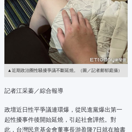
▲近期政治圈性騷擾爭議不斷延燒。（圖／記者鄺郁庭攝）
記者江采蓁／綜合報導
政壇近日性平爭議連環爆，從民進黨爆出第一
起性擾事件後開始延燒，引起社會譁然。對
此，台灣民意基金會董事長游盈隆7日就在臉書