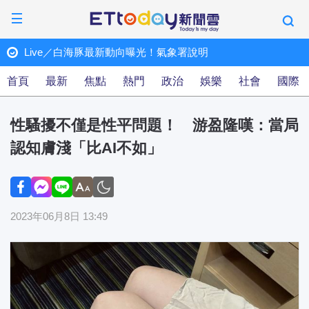
Live／白海豚最新動向曝光！氣象署說明
ET快訊
首頁
最新
焦點
熱門
政治
娛樂
社會
國際
性騷擾不僅是性平問題！ 游盈隆嘆：當局
認知膚淺「比AI不如」
2023年06月8日 13:49