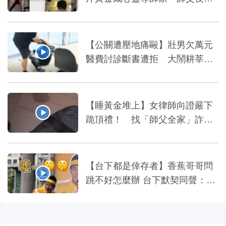
爽睡金庫上
【公關遭壓地痛毆】壯男欠萬元
醫費討診斷書遭拒 大鬧耕莘醫
院
【睡黃金堆上】女律師向證嚴下
跪頂禮！ 找「師父全家」詐慈
濟10億
【台下都是倖存者】香蕉哥哥問
跳不好怎麼辦 台下默契同聲：被
吃掉～