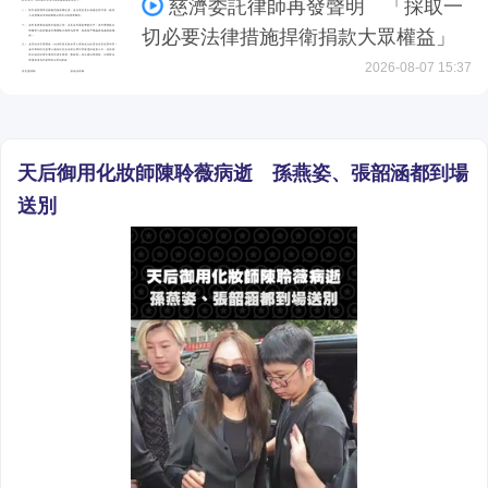
慈濟委託律師再發聲明 「採取一
切必要法律措施捍衛捐款大眾權益」
2026-08-07 15:37
天后御用化妝師陳聆薇病逝 孫燕姿、張韶涵都到場
送別