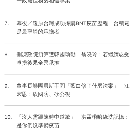
一政黨但務必相信專業
幕後／還原台灣成功採購BNT疫苗歷程 台積電
是最寧靜的承擔者
刪凍政院預算遭韓國瑜勸 翁曉玲：若繼續忍受
卓揆後果全民承擔
董事長樂團貝斯手問「藍白修了什麼法案」 江
宏恩：砍國防、砍公視
「沒人需跟陳時中道歉」 洪孟楷嗆綠洗記憶：
是你們沒準備疫苗