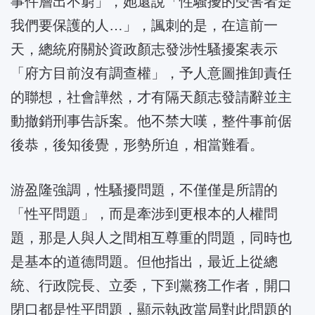
事件層出不窮」，她還說「性騷擾的受害者是
我們要保護的人…」，諷刺的是，在這前一
天，總統府關於資政顏志發涉性騷擾案表示
「府方目前沒有調查權」，予人意圖推卸責任
的聯想，社會譁然，才有隔天顏志發請辭並主
動撤銷刑事告訴案。他不禁大嘆，整件事前倨
後恭，後知後覺，形勢所迫，相當難看。
游盈隆強調，性騷擾問題，不僅僅是所謂的
「性平問題」，而是牽涉到更根本的人權問
題，那是人與人之間相互尊重的問題，同時也
是基本的道德問題。但他指出，最近上從總
統、行政院長、立委，下到黨務工作者，開口
閉口都是性平問題，顯示執政當局對此問題的