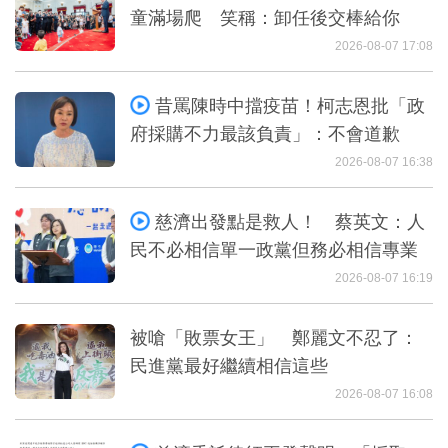
童滿場爬 笑稱：卸任後交棒給你
2026-08-07 17:08
昔罵陳時中擋疫苗！柯志恩批「政
府採購不力最該負責」：不會道歉
2026-08-07 16:38
慈濟出發點是救人！ 蔡英文：人
民不必相信單一政黨但務必相信專業
2026-08-07 16:19
被嗆「敗票女王」 鄭麗文不忍了：
民進黨最好繼續相信這些
2026-08-07 16:08