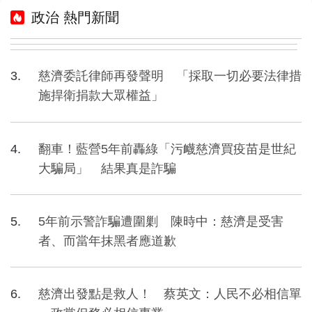
政治 熱門新聞
慈濟委託律師再發聲明 「採取一切必要法律措
施捍衛捐款大眾權益」
翻車！藍營5年前轟綠「污衊慈濟買疫苗是世紀
大騙局」 結果真是詐騙
5年前示警詐騙遭圍剿 陳時中：慈濟是受害
者、而當年抹黑者應道歉
慈濟出發點是救人！ 蔡英文：人民不必相信單