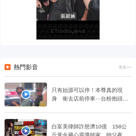
熱門影音
更多>>
只有始源可以停！本尊真的現
身 衝去店前停車⋯台粉抱頭嚇
傻=
白富美律師詐慈濟10億 158公
斤黃金藏心靈導師家 師父夜夜