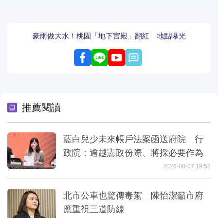
豪雨做大水！桃園「地下宮殿」翻紅 地點曝光
留言
推薦閱讀
藍白兒少未來帳戶法案函送府院 行
政院：逾越憲政份際、將採必要作為
2026-08-07 19:53
北市公車也驚傳毒駕 陳怡潔籲市府
應重視三道防線